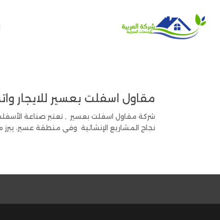
ا
مقاول اسفلت بعسير للايجار واتس 00201006307526 خصم 40% – شركة ا
شركة مقاول اسفلت بعسير , تعتبر صناعة الأسفلت 
نجاح المشاريع الإنشائية وفي منطقة عسير، يبرز مق