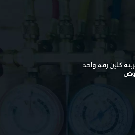
ية كلين رقم واحد
روض.