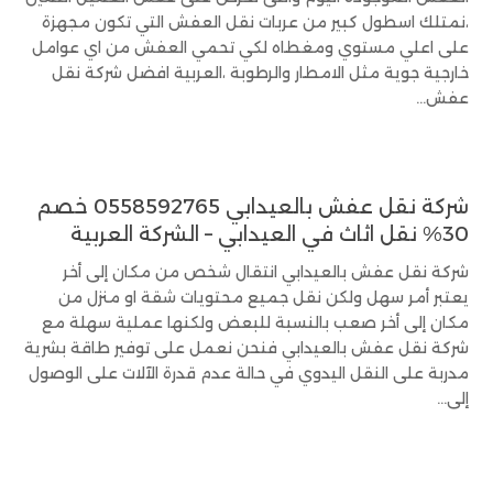
،نمتلك اسطول كبير من عربات نقل العفش التي تكون مجهزة
على اعلي مستوي ومغطاه لكي تحمي العفش من اي عوامل
خارجية جوية مثل الامطار والرطوبة ،العربية افضل شركة نقل
عفش...
شركة نقل عفش بالعيدابي 0558592765 خصم
30% نقل اثاث في العيدابي – الشركة العربية
شركة نقل عفش بالعيدابي انتقال شخص من مكان إلى أخر
يعتبر أمر سهل ولكن نقل جميع محتويات شقة او منزل من
مكان إلى أخر صعب بالنسبة للبعض ولكنها عملية سهلة مع
شركة نقل عفش بالعيدابي فنحن نعمل على توفير طاقة بشرية
مدربة على النقل اليدوي في حالة عدم قدرة الآلات على الوصول
إلى...