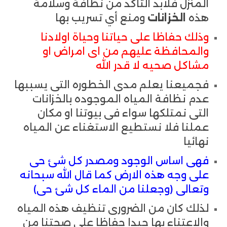
المنزل فلابد التأكد من نظافة وسلامة
هذه
الخزانات
ومنع أي تسريب بها
وذلك حفاظا على حياتنا وحياة اولادنا
والمحافظة عليهم من اى امراض او
مشاكل صحيه لا قدر الله
فجميعنا يعلم مدى الخطوره التى يسببها
عدم نظافة المياه الموجوده بالخزانات
التى نمتلكها سواء فى بيوتنا او مكان
عملنا فلا نستطيع الاستغناء عن المياه
نهائيا
فهى اساس الوجود ومصدر كل شئ حى
على وجه هذه الارض كما قال الله سبحانه
وتعالى (وجعلنا من الماء كل شئ حى)
لذلك كان من الضرورى تنظيف هذه المياه
والاعتناء بها جيدا حفاظا على صحتنا من