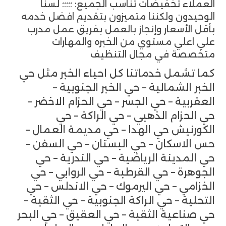
العملاء تخفيضات تناسب الجميع؛ ؛؛؛؛؛ لسنا
الوحيدون ولكننا متميزون بتقديم افضل خدمه
بأقل الأسعار وإنجاز بالعمل بفريق عمل مدرب
علي اعلي مستوي من الخبره والمهارات
متخصصة في مجال التنظيف
كما تشمل خدماتنا كل احياء الخبر مثل حي
الخبر الشمالية – حي الخبر الجنوبية –
العقربية – حي الجسر – حي الحزام الاخضر –
حي الحزام الذهبي – حي الراكة – حي
الكورنيش حي الهدا – حي مديمة العمال –
حس الاسكان – حي البستان – حي السفن –
حي المدينة الرياضية – حي الندرية – حي
الجوهرة – حي القرطبة – حي الروابي – حي
الخزامي – حي اليرموك – حي الاندلس – حي
التحلية – حي الراكة الجنوبية – حي الثقبة –
حي صناعية الثقبة – حي العقيق – حي البحر