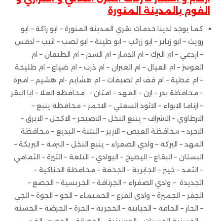
الفوم بالمدينة المنورة
كما يوجد لدينا خدمات بقري المدينة المنورة – ابو راكة – ابو
رويث – ابو زباير – ابو زرائب – ابو طينة – ابو لصب – اثيب – ادقس
– اردعي – ام البرك – ام الدمار – ام السدر – ام الطيقان – ام
العوسز – ام العيال – ام الغيران – ام ذرب – ام ضياع – ام طليحة
– ام غطية – ام قف ام لصيفات – ام هشايم -ام هشيم – اميرة
– محافظة بدر – ارن – المهد – امتان – محافظة العلا – ابا البقر
– ارتاما الابواء – الاثود السفلي – الاحمر – محافظة ينبع –
الارطاوي – الاشراف – ينبع النخل – الاصيحر – الاكحل – الايرق –
الاجرد – محافظة العيص – الازير – البثنة – البديع – محافظة
المهد – البركة – وادي الصفراء – ينبع النخل – البرمة – البريكة –
البستان – البقاع – اليطيح – البوادي – التلعة – الثيرة – الثمامي
– الثمد – خيبر – الجابرية – الجحفة – محافظة الحناكية –
الجديدة – وادي الصفراء – الجرنافة – الجريسية – الجضع –
الجفر – الجميزة – وادي الفرع – الحميماء – الجو – الجوة – الجي
– الحار – الحافة – الحبايية – الحجرية – الحرة – الحرضة – الحسنة