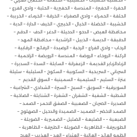
– الحسنية الحسيات – الحسينية – الحصانة – الحصين الغربي –
الحفرة – الحفيرة – المندسة – الحفيرية – الحلبة – وادي الفرع –
الحلقة – الحمراء – وادي الصفراء – الخرقة – الخرماء – الخريبة –
الخشيبة – الخضلة – الخيال – الخييري – الخيف – الدارة – الدية –
محافظة العيص – الدحو – الدحيلة – الدغر – الدف – الدقم –
الدقبقة – الديسة – الذييل – الراشدية – محافظة المهد –
الرحاب – وادي الفراع – الرحبة – الرصيدة – الرفائع – الرقابية –
الركنة – الروحاء – الروضة – المندسة – الرويضة – الزاحمية –
الزبادالزباير القديمة – الزعفرانة – السايلة – السدة – السديرة –
السرباني – السريحية – السكوبية – السكوح – السليلية – سليلة
عنزة – السليم – السليمية – السمينية – السوق القديم –
السويرقية – السويق – السبح – السيرة – الشدادي – الشراعية –
الشطبة – الشفية – الشقران – الشقرة – الشنايلة – الصاخية –
الصديرة – الصربان – الصعبية – الصفق الاحمر – الصمد –
الصمد الاخضر – الصميد – الصميدة والدحيل – الصهلوج –
الضبعية – – الضليعة – الضليل – الضميرية – الضويلة –
الطوييرفة – الظاهرية – الضويلة – الطيرفة – الظاهرية –
الظمو العائد – العالية – العثياء – العد – العذيب – العرج