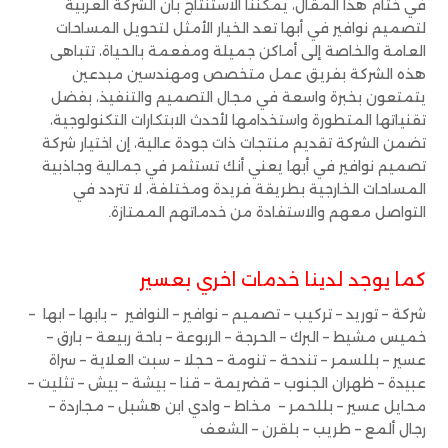
في ختام هذا المقال، يمكننا الاستنتاج بأن الشركة العربية
لتصميم نوافير في أبها تعد الخيار الأمثل لتحويل المساحات
العامة والخاصة إلى أماكن جميلة ومفعمة بالحياة، تتباهى
هذه الشركة بفريق عمل متخصص ومهندسين مبدعين
يتمتعون بخبرة واسعة في مجال التصميم والتنفيذ، بفضل
تقنياتها المتطورة واستخدامها لأحدث الابتكارات التكنولوجية،
تضمن الشركة تقديم منتجات ذات جودة عالية، إن اختيار شركة
تصميم نوافير في أبها يعني أنك تستثمر في جمالية وجاذبية
المساحات الخارجية بطريقة فريدة ومختلفة، لا تتردد في
التواصل معهم والاستفادة من خدماتهم الممتازة.
كما يوجد لدينا خدمات اخري بعسير
شركة – توريد – تركيب – تصميم – نوافير – النوافير – بابها – ابها –
خميس مشيط – البرك – الحرجة – الربوعة – باحة ربيعة – بارق –
عسير – بللسمر – تندحة – تنومة – حجلا – سبت العلاية – سراة
عبيدة – ظهران الجنوب – قضريمة – قنا – بيشة – بيش – تثليت –
محايل عسير – بللحمر – مخاط – وادي ابن هشبل – مجاردة –
رجال ألمع – طريب – بلقرن – الشعف