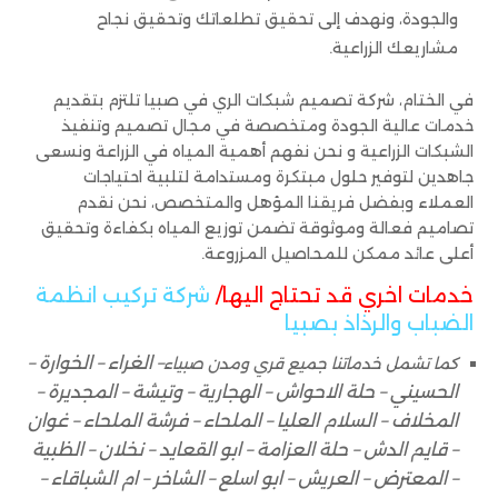
والجودة، ونهدف إلى تحقيق تطلعاتك وتحقيق نجاح
مشاريعك الزراعية.
في الختام، شركة تصميم شبكات الري في صبيا تلتزم بتقديم
خدمات عالية الجودة ومتخصصة في مجال تصميم وتنفيذ
الشبكات الزراعية و نحن نفهم أهمية المياه في الزراعة ونسعى
جاهدين لتوفير حلول مبتكرة ومستدامة لتلبية احتياجات
العملاء وبفضل فريقنا المؤهل والمتخصص، نحن نقدم
تصاميم فعالة وموثوقة تضمن توزيع المياه بكفاءة وتحقيق
أعلى عائد ممكن للمحاصيل المزروعة.
خدمات اخري قد تحتاج اليها/
شركة تركيب انظمة
الضباب والرذاذ بصبيا
– الغراء – الخوارة –
كما تشمل خدماتنا جميع قري ومدن صبياء
الحسيني – حلة الاحواش – الهجارية – وتيشة – المجديرة –
المخلاف – السلام العليا – الملحاء – فرشة الملحاء – غوان
– قايم الدش – حلة العزامة – ابو القعايد – نخلان – الظبية
– المعترض – العريش – ابو اسلع – الشاخر – ام الشباقاء –