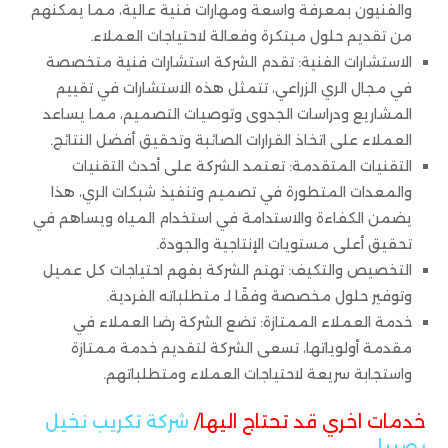
والفنيون بمعرفة واسعة ومهارات فنية عالية، مما يمكنهم
من تقديم حلول مبتكرة وفعالة لاحتياجات العملاء.
الاستشارات الفنية: تقدم الشركة استشارات فنية متخصصة
في مجال الري الزراعي، تتمثل هذه الاستشارات في تقييم
المشاريع ودراسات الجدوى وتوصيات التصميم، مما يساعد
العملاء على اتخاذ القرارات الصائبة وتحقيق أفضل النتائج.
التقنيات المتقدمة: تعتمد الشركة على أحدث التقنيات
والمعدات المتطورة في تصميم وتنفيذ شبكات الري، هذا
يضمن الكفاءة والاستدامة في استخدام المياه ويساهم في
تحقيق أعلى مستويات الإنتاجية والجودة.
التخصيص والتكيف: تهتم الشركة بفهم احتياجات كل عميل
وتوفير حلول مخصصة وفقًا لـ متطلباته الفردية.
خدمة العملاء الممتازة: تضع الشركة رضا العملاء في
مقدمة أولوياتها، تسعى الشركة لتقديم خدمة ممتازة
واستجابة سريعة لاحتياجات العملاء ومتطلباتهم.
خدمات اخري قد تحتاج اليها/
شركة تكريب نخيل
بصبيا