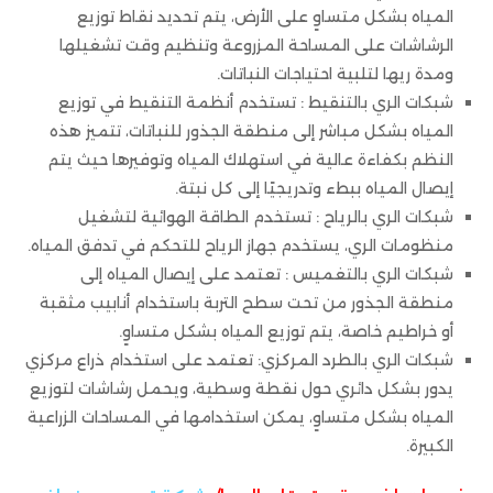
المياه بشكل متساوٍ على الأرض، يتم تحديد نقاط توزيع
الرشاشات على المساحة المزروعة وتنظيم وقت تشغيلها
ومدة ريها لتلبية احتياجات النباتات.
شبكات الري بالتنقيط : تستخدم أنظمة التنقيط في توزيع
المياه بشكل مباشر إلى منطقة الجذور للنباتات، تتميز هذه
النظم بكفاءة عالية في استهلاك المياه وتوفيرها حيث يتم
إيصال المياه ببطء وتدريجيًا إلى كل نبتة.
شبكات الري بالرياح : تستخدم الطاقة الهوائية لتشغيل
منظومات الري، يستخدم جهاز الرياح للتحكم في تدفق المياه.
شبكات الري بالتغميس : تعتمد على إيصال المياه إلى
منطقة الجذور من تحت سطح التربة باستخدام أنابيب مثقبة
أو خراطيم خاصة، يتم توزيع المياه بشكل متساوٍ.
شبكات الري بالطرد المركزي: تعتمد على استخدام ذراع مركزي
يدور بشكل دائري حول نقطة وسطية، ويحمل رشاشات لتوزيع
المياه بشكل متساوٍ، يمكن استخدامها في المساحات الزراعية
الكبيرة.