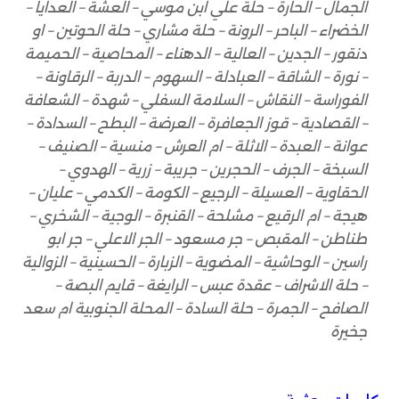
الجمال – الحارة – حلة علي ابن موسي – العشة – العدايا –
الخضراء – الباحر – الرونة – حلة مشاري – حلة الحوتين – او
دنقور – الجدين – العالية – الدهناء – المحاصية – الحميمة
– نورة – الشاقة – العبادلة – السهوم – الدربة – الرقاونة –
الفوراسة – النقاش – السلامة السفلي – شهدة – الشعافة
– القصادية – قوز الجعافرة – العرضة – البطح – السدادة –
عوانة – العبدة – الاثلة – ام العرش – منسية – الصنيف –
السبخة – الجرف – الحجرين – جريبة – زرية – الهدوي –
الحقاوية – العسيلة – الرجيع – الكومة – الكدمي – عليان –
هيجة – ام الرقيع – مشلحة – القنبرة – الوجية – الشخري –
طناطن – المقبص – جر مسعود – الجر الاعلي – جر ابو
راسين – الوحاشية – المضوية – الزبارة – الحسينية – الزوالية
– حلة الاشراف – عقدة عبس – الرايغة – قايم البصة –
الصافح – الجمرة – حلة السادة – المحلة الجنوبية ام سعد
جخيرة