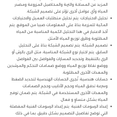
المزيد عن المساحة والتربة والمحاصيل المزروعة ومصدر
المياه وأي عوامل أخرى تؤثر على تصميم الشبكة.
تحليل الاحتياجات: يتم تحليل متطلبات العميل والاحتياجات
المائية للمزرعة بناءً على المعلومات صبيا من الموقع، يتم
أخذ الاعتبار في هذا التحليل الكمية المناسبة من المياه
المطلوبة وطرق توزيع المياه الأمثل.
تصميم الشبكة: يتم تصميم الشبكة بناءً على التحليل
السابق، يتم اختيار نوع الشبكة المناسبة، مثل الري بالرش أو
الري بالتنقيط، وتحديد المسارات والفواصل بين الفواصل
ووضع نقاط توزيع المياه ووضع صمامات التحكم والمرشدين
والمعدات الأخرى المطلوبة.
حسابات هندسية: تُجرى الحسابات الهندسية لتحديد الضغط
وسرعة تدفق المياه وحجم الأنابيب وحجم الصمامات
والمعدات الأخرى المستخدمة في الشبكة، يتم ضمان توفير
المياه بشكل متساوٍ و فعال.
إعداد الرسومات الفنية: يتم إعداد الرسومات الفنية المفصلة
التي توضح تفاصيل التصميم بشكل دقيق، بما في ذلك