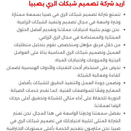
اريد شركة تصميم شبكات الري بصبيا
تتمتع شركة تصميم شبكات الري في صبيا بسمعة ممتازة
وخبرة واسعة في مجال تصميم وتنفيذ الشبكات الزراعية:
نحن نهتم بتلبية احتياجات عملائنا وتقديم أفضل الحلول
المبتكرة والمستدامة في مجال الري الزراعي.
من خلال فريق مؤهل ومتخصص، نقوم بتحليل متطلبات
العميل وتصميم شبكات الري المناسبة بناءً على العوامل
البيئية والمزروعات واحتياجات المياه.
نحرص على استخدام أحدث التقنيات والأدوات الهندسية لضمان
كفاءة وفعالية الشبكة.
ونضمن جودة العمل والتنفيذ الدقيق للشبكات بأفضل
المعايير وفقًا للمواصفات الفنية، كما نقدم خدمات الصيانة
الدورية للحفاظ على أداء مثالي للشبكة وتحقيق أعلى درجات
الرضا لعملائنا.
بفضل سمعتنا وخبرتنا الواسعة في هذا المجال، نحن نعتبر
الشركة المثلى لتلبية احتياجاتك في تصميم شبكات الري في
صبيا، نحن ملتزمون بتقديم الخدمة بأعلى مستويات الاحترافية