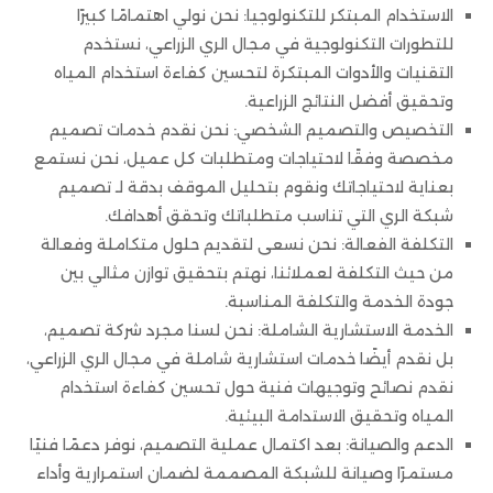
الاستخدام المبتكر للتكنولوجيا: نحن نولي اهتمامًا كبيرًا
للتطورات التكنولوجية في مجال الري الزراعي، نستخدم
التقنيات والأدوات المبتكرة لتحسين كفاءة استخدام المياه
وتحقيق أفضل النتائج الزراعية.
التخصيص والتصميم الشخصي: نحن نقدم خدمات تصميم
مخصصة وفقًا لاحتياجات ومتطلبات كل عميل، نحن نستمع
بعناية لاحتياجاتك ونقوم بتحليل الموقف بدقة لـ تصميم
شبكة الري التي تناسب متطلباتك وتحقق أهدافك.
التكلفة الفعالة: نحن نسعى لتقديم حلول متكاملة وفعالة
من حيث التكلفة لعملائنا، نهتم بتحقيق توازن مثالي بين
جودة الخدمة والتكلفة المناسبة.
الخدمة الاستشارية الشاملة: نحن لسنا مجرد شركة تصميم،
بل نقدم أيضًا خدمات استشارية شاملة في مجال الري الزراعي،
نقدم نصائح وتوجيهات فنية حول تحسين كفاءة استخدام
المياه وتحقيق الاستدامة البيئية.
الدعم والصيانة: بعد اكتمال عملية التصميم، نوفر دعمًا فنيًا
مستمرًا وصيانة للشبكة المصممة لضمان استمرارية وأداء