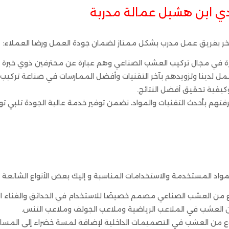
ي ابن هشبل عمالة مدربة
ر بفريق عمل مدرب بشكل ممتاز لضمان جودة العمل ورضا العملاء:
 في مجال تركيب العشب الصناعي وهم عبارة عن محترفين ذوي خبرة و
العمل لدينا وتزويدهم بآخر التقنيات وأفضل الممارسات في صناعة تركي
يفية تحقيق أفضل النتائج.
هم ومعرفتهم بأحدث التقنيات والمواد، نضمن توفير خدم
واد المستخدمة والاستخدامات المناسبة و إليك بعض الأنواع الشائعة
ع من العشب الصناعي مصمم خصيصًا للاستخدام في الحدائق والفناء ا
 العشب في الملاعب الرياضية وملاعب الجولف وملاعب التنس.
وع من العشب في التصميمات الداخلية لإضافة لمسة خضراء إلى المساحا