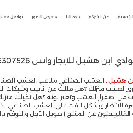
لرئيسية
عن الشركة
خدماتنا
معرض الصور
تواصل معنا
يجار واتس 00201006307526 – الشركة العربية
ن هشبل ,
لري لعشب منزلك ؟هل مللت من أنابيب وشبكات ا
من اصفرار العشب وتغير لونه ؟هل تخيلت منزلك
يرة الانظار وبشكل لافت على العشب الصناعي , خ
لفلليبحثون عن المنتج ( طويل الأجل والتوفير با